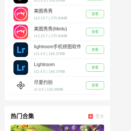
v3.12.0
|
103.01MB
美图秀秀
查看
v12.15.7
|
275.64MB
美图秀秀(Meitu)
查看
v12.15.7
|
275.64MB
lightroom手机修图软件
查看
免费版
v11.4.5
|
146.37MB
Lightroom
查看
v11.4.5
|
146.37MB
尽夏约拍
查看
v2.3.0
|
126.49MB
热门合集
更多