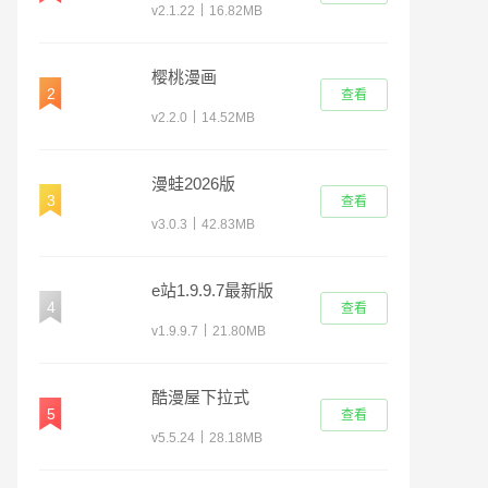
|
v2.1.22
16.82MB
樱桃漫画
2
查看
|
v2.2.0
14.52MB
漫蛙2026版
3
查看
|
v3.0.3
42.83MB
e站1.9.9.7最新版
4
查看
(EhViewer)
|
v1.9.9.7
21.80MB
酷漫屋下拉式
5
查看
|
v5.5.24
28.18MB