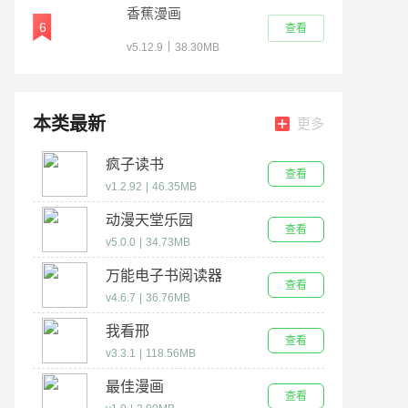
香蕉漫画
6
查看
|
v5.12.9
38.30MB
本类最新
更多
疯子读书
查看
v1.2.92
|
46.35MB
动漫天堂乐园
查看
v5.0.0
|
34.73MB
万能电子书阅读器
查看
v4.6.7
|
36.76MB
我看邢
查看
v3.3.1
|
118.56MB
最佳漫画
查看