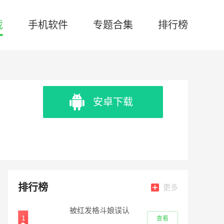
戏
手机软件
专题合集
排行榜
安卓下载
排行榜
更多
被红发格斗娘误认
1
查看
为仇人