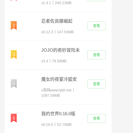
|
v1.4.1
240.23MB
忍者佐良娜崛起
2
查看
|
v0.12.3
147.54MB
JOJO的奇妙冒险未
3
查看
来遗产
|
v3.4
78.58MB
魔女的夜宴冷狐安
4
查看
卓直装版
|
v官网www.lybh.me
1097.59MB
我的世界0.16.0版
5
查看
|
v0.16.0
52.70MB