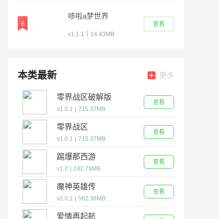
哆啦a梦世界
6
查看
DoraemonX
|
v1.1.1
14.43MB
本类最新
更多
零界战区破解版
查看
v1.0.1
|
715.37MB
零界战区
查看
v1.0.1
|
715.37MB
踢爆那西游
查看
v1.2
|
241.78MB
魔神英雄传
查看
v2.0.1
|
562.38MB
爱情再起航