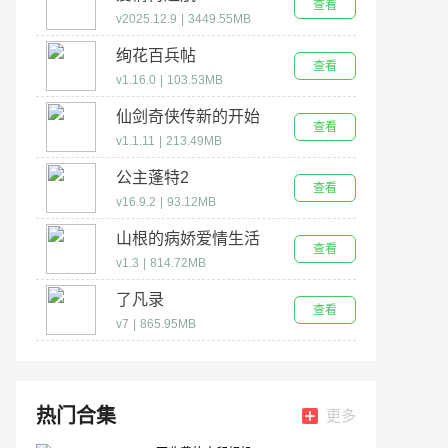
查看
v2025.12.9
|
3449.55MB
绚花百兵帖
查看
v1.16.0
|
103.53MB
仙剑奇侠传新的开始
查看
v1.1.11
|
213.49MB
公主蓬特2
查看
v16.9.2
|
93.12MB
山根的病娇爱情生活
查看
v1.3
|
814.72MB
了凡录
查看
v7
|
865.95MB
热门合集
更多