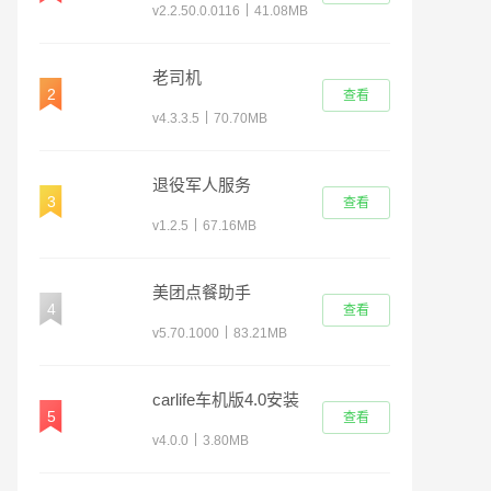
|
v2.2.50.0.0116
41.08MB
老司机
2
查看
|
v4.3.3.5
70.70MB
退役军人服务
3
查看
app2026最新版
|
v1.2.5
67.16MB
美团点餐助手
4
查看
|
v5.70.1000
83.21MB
carlife车机版4.0安装
5
查看
包(带无线WIFI)
|
v4.0.0
3.80MB