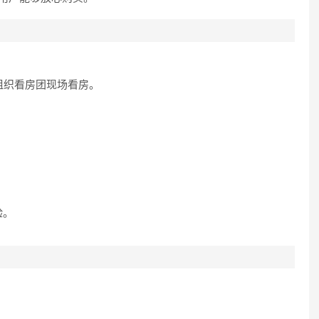
组织看房团现场看房。
。
验。