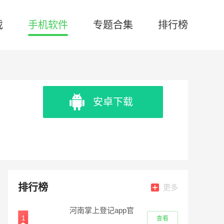
戏
手机软件
专题合集
排行榜
安卓下载
排行榜
更多
河南掌上登记app官
1
查看
方版