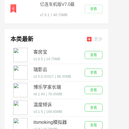
亿连车机版V7.0最
6
查看
新版(亿连手机互联)
|
v7.0.1
40.70MB
本类最新
更多
客房宝
查看
v1.6.5
|
14.75MB
瑞影云
查看
v3.5.0.32027
|
98.35MB
博乐学家长端
查看
v6.1.40
|
76.45MB
温度倾诉
查看
v3.1.5
|
168.60MB
itsmoking模拟器
查看