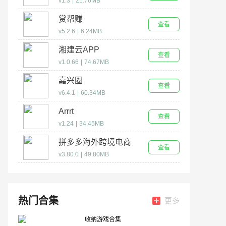
v1.3
|
21.76MB
赏帮赚
查看
v5.2.6
|
6.24MB
湘建云APP
查看
v1.0.66
|
74.67MB
嘉兴圈
查看
v6.4.1
|
60.34MB
Arrrt
查看
v1.24
|
34.45MB
拼多多海外跨境电商
查看
app(temu)
v3.80.0
|
49.80MB
热门合集
更多