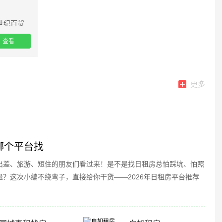
世纪百货
查看
更多
哪个平台找
出差、旅游、短住的朋友们看过来！是不是找日租房总怕踩坑、怕照
退？这次小编不绕弯子，直接给你干货——2026年日租房平台推荐
！