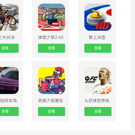
士大对决
速度之星2.43
掌上冰壶
正版(速度英
（Curling3D）
雄)
查看
查看
查看
挡停车场
恶搞之家赛车
fc足球世界体
SU7模组
验服
查看
查看
查看