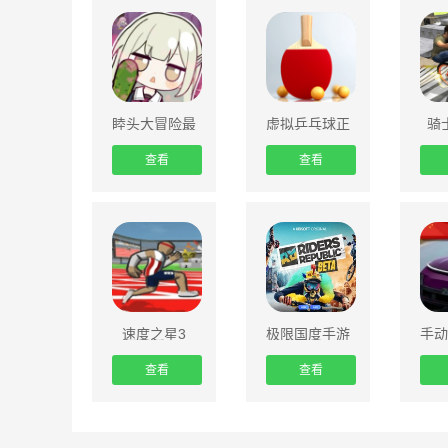
睦头大冒险最
虚拟乒乓球正
骑
新版
版
查看
查看
速度之星3
极限国度手游
手动
(鲸云漫游)
小米
查看
查看