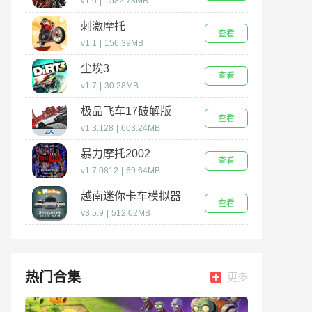
v1.6
|
1582.78MB
刺激摩托
查看
v1.1
|
156.39MB
尘埃3
查看
v1.7
|
30.28MB
极品飞车17破解版
查看
v1.3.128
|
603.24MB
暴力摩托2002
查看
v1.7.0812
|
69.64MB
越南迷你卡车模拟器
查看
v3.5.9
|
512.02MB
热门合集
更多