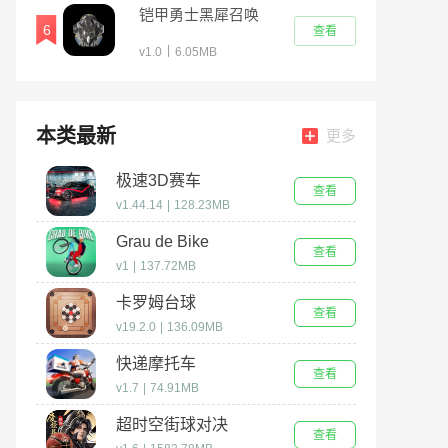
铠甲勇士黑犀召唤
6
查看
器模拟器
|
v1.0
6.05MB
本类最新
更多
极速3D赛车
查看
v1.44.14
|
128.23MB
Grau de Bike
查看
v1
|
137.72MB
卡罗姆台球
查看
v19.2.0
|
136.09MB
快递摩托车
查看
v1.7
|
74.91MB
超时空街球对决
查看