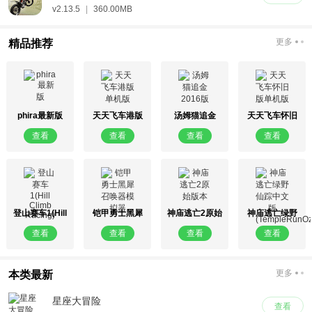
v2.13.5
|
360.00MB
更多
精品推荐
phira最新版
天天飞车港版
汤姆猫追金
天天飞车怀旧
单机版
2016版
版单机版
查看
查看
查看
查看
登山赛车1(Hill
铠甲勇士黑犀
神庙逃亡2原始
神庙逃亡绿野
Climb Racing)
召唤器模拟器
版本
仙踪中文版
查看
查看
查看
查看
(TempleRunOz)
更多
本类最新
星座大冒险
查看