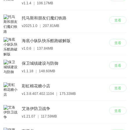
v1.1.4
|
106.17MB
托马斯和朋友们魔幻铁路
查看
v2025.1.0
|
207.81MB
海底小纵队快乐酷跑破解版
查看
v1.0.6
|
137.84MB
保卫城镇建设与防御
查看
v1.1.18
|
148.60MB
彩虹棉花糖小店
查看
v1.3.8.407.402.1104
|
175.33MB
艾洛伊防卫战争
查看
v1.21.07
|
117.59MB