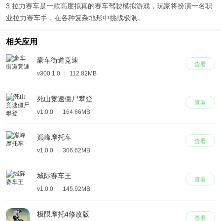
3.拉力赛车是一款高度拟真的赛车驾驶模拟游戏，玩家将扮演一名职
业拉力赛车手，在各种复杂地形中挑战极限。
相关应用
豪车街道竞速
查看
v300.1.0
|
112.82MB
死山竞速僵尸攀登
查看
v1.0.0
|
164.66MB
巅峰摩托车
查看
v1.0.0
|
306.62MB
城际赛车王
查看
v1.0.0
|
145.92MB
极限摩托4修改版
查看