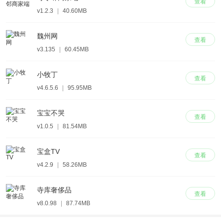
查看
v1.2.3
|
40.60MB
魏州网
查看
v3.135
|
60.45MB
小牧丁
查看
v4.6.5.6
|
95.95MB
宝宝不哭
查看
v1.0.5
|
81.54MB
宝盒TV
查看
v4.2.9
|
58.26MB
寺库奢侈品
查看
v8.0.98
|
87.74MB