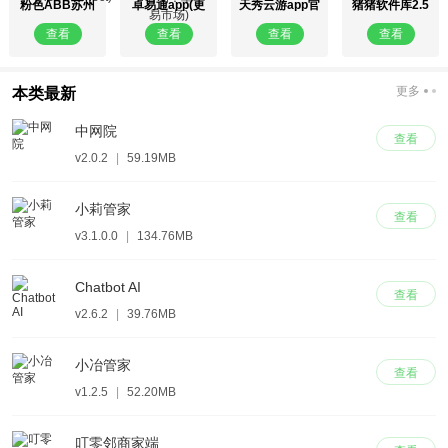
粉色ABB苏州
卓易通app(更
天秀云游app官
猪猪软件库2.5
晶体
名为：卓易市
方版
版
查看
查看
查看
查看
(ABBConnect)
场)
更多
本类最新
中网院
查看
v2.0.2
|
59.19MB
小莉管家
查看
v3.1.0.0
|
134.76MB
Chatbot AI
查看
v2.6.2
|
39.76MB
小冶管家
查看
v1.2.5
|
52.20MB
叮零邻商家端