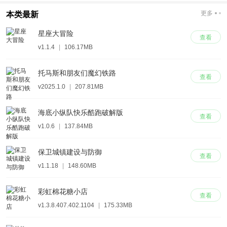
更多
本类最新
星座大冒险
查看
v1.1.4
|
106.17MB
托马斯和朋友们魔幻铁路
查看
v2025.1.0
|
207.81MB
海底小纵队快乐酷跑破解版
查看
v1.0.6
|
137.84MB
保卫城镇建设与防御
查看
v1.1.18
|
148.60MB
彩虹棉花糖小店
查看
v1.3.8.407.402.1104
|
175.33MB