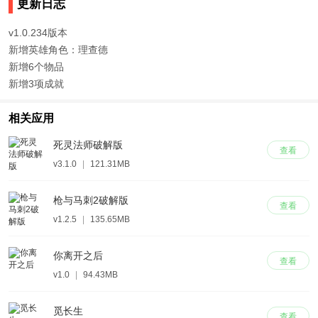
更新日志
v1.0.234版本
新增英雄角色：理查德
新增6个物品
新增3项成就
相关应用
死灵法师破解版
查看
v3.1.0
|
121.31MB
枪与马刺2破解版
查看
v1.2.5
|
135.65MB
你离开之后
查看
v1.0
|
94.43MB
觅长生
查看