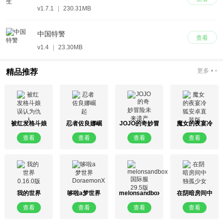
v1.7.1
|
230.31MB
中国特警
查看
v1.4
|
23.30MB
更多
精品推荐
被红发格斗娘
忍者佐良娜崛
JOJO的奇妙冒
魔女的夜宴冷
误认为仇人
起
险未来遗产
狐安卓直装版
查看
查看
查看
查看
我的世界
哆啦a梦世界
melonsandbox
在阴暗房间中
0.16.0版
DoraemonX
国际服29.5版
独孤少女
查看
查看
查看
查看