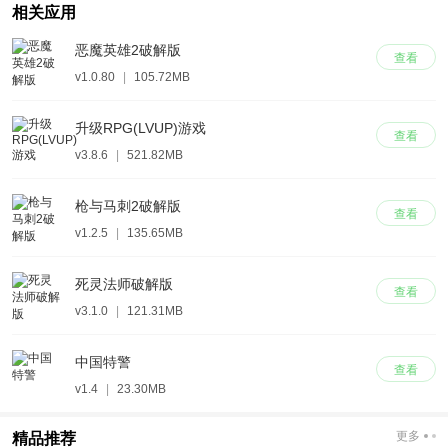
相关应用
恶魔英雄2破解版
查看
v1.0.80
|
105.72MB
升级RPG(LVUP)游戏
查看
v3.8.6
|
521.82MB
枪与马刺2破解版
查看
v1.2.5
|
135.65MB
死灵法师破解版
查看
v3.1.0
|
121.31MB
中国特警
查看
v1.4
|
23.30MB
更多
精品推荐