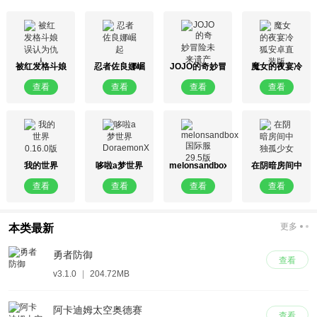
被红发格斗娘
忍者佐良娜崛
JOJO的奇妙冒
魔女的夜宴冷
误认为仇人
起
险未来遗产
狐安卓直装版
查看
查看
查看
查看
我的世界
哆啦a梦世界
melonsandbox
在阴暗房间中
0.16.0版
DoraemonX
国际服29.5版
独孤少女
查看
查看
查看
查看
更多
本类最新
勇者防御
查看
v3.1.0
|
204.72MB
阿卡迪姆太空奥德赛
查看