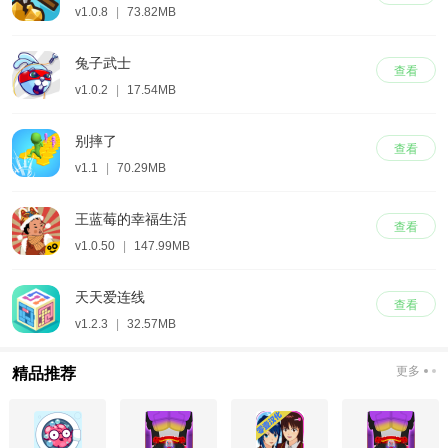
v1.0.8
|
73.82MB
兔子武士
查看
v1.0.2
|
17.54MB
别摔了
查看
v1.1
|
70.29MB
王蓝莓的幸福生活
查看
v1.0.50
|
147.99MB
天天爱连线
查看
v1.2.3
|
32.57MB
更多
精品推荐