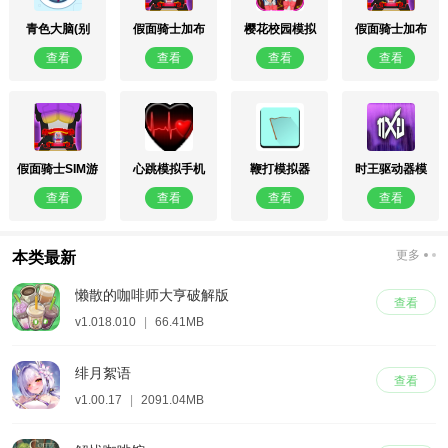
青色大脑(别
假面骑士加布
樱花校园模拟
假面骑士加布
名：清洗大脑)
模拟器豪华版
器2018旧版
模拟器最新版
查看
查看
查看
查看
假面骑士SIM游
心跳模拟手机
鞭打模拟器
时王驱动器模
戏
版
拟器豪华版
查看
查看
查看
查看
更多
本类最新
懒散的咖啡师大亨破解版
查看
v1.018.010
|
66.41MB
绯月絮语
查看
v1.00.17
|
2091.04MB