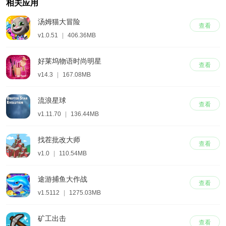
相关应用
汤姆猫大冒险
查看
v1.0.51
|
406.36MB
好莱坞物语时尚明星
查看
v14.3
|
167.08MB
流浪星球
查看
v1.11.70
|
136.44MB
找茬批改大师
查看
v1.0
|
110.54MB
途游捕鱼大作战
查看
v1.5112
|
1275.03MB
矿工出击
查看