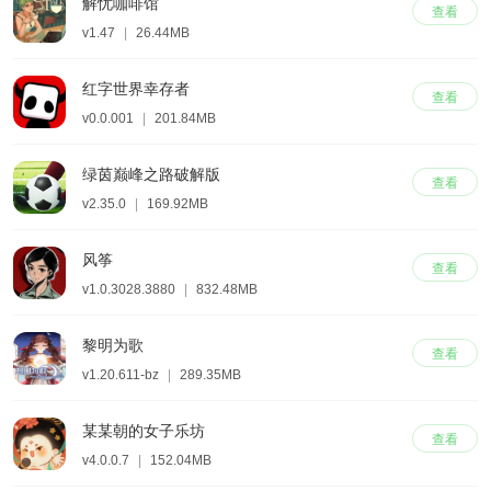
解忧咖啡馆
查看
v1.47
|
26.44MB
红字世界幸存者
查看
v0.0.001
|
201.84MB
绿茵巅峰之路破解版
查看
v2.35.0
|
169.92MB
风筝
查看
v1.0.3028.3880
|
832.48MB
黎明为歌
查看
v1.20.611-bz
|
289.35MB
某某朝的女子乐坊
查看
v4.0.0.7
|
152.04MB