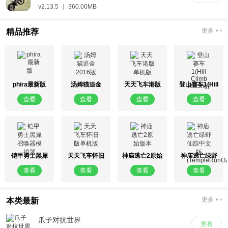
v2.13.5
|
360.00MB
更多
精品推荐
phira最新版
汤姆猫追金
天天飞车港版
登山赛车1(Hill
2016版
单机版
Climb Racing)
查看
查看
查看
查看
铠甲勇士黑犀
天天飞车怀旧
神庙逃亡2原始
神庙逃亡绿野
召唤器模拟器
版单机版
版本
仙踪中文版
查看
查看
查看
查看
(TempleRunOz)
更多
本类最新
爪子对抗世界
查看