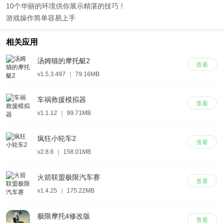
10个华丽的环境供你展示精湛的技巧！
游戏操作简单容易上手
相关应用
汤姆猫的摩托艇2
查看
v1.5.3.497
|
79.16MB
车祸救援模拟器
查看
v1.1.12
|
99.71MB
疯狂小轮车2
查看
v2.8.6
|
158.01MB
火箭联盟极限汽车赛
查看
v1.4.25
|
175.22MB
极限摩托4修改版
查看