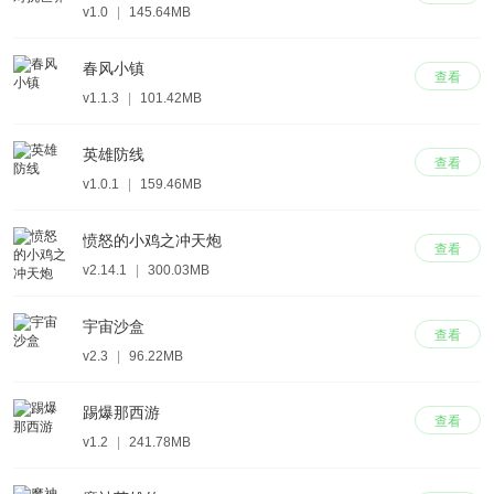
v1.0
|
145.64MB
春风小镇
查看
v1.1.3
|
101.42MB
英雄防线
查看
v1.0.1
|
159.46MB
愤怒的小鸡之冲天炮
查看
v2.14.1
|
300.03MB
宇宙沙盒
查看
v2.3
|
96.22MB
踢爆那西游
查看
v1.2
|
241.78MB