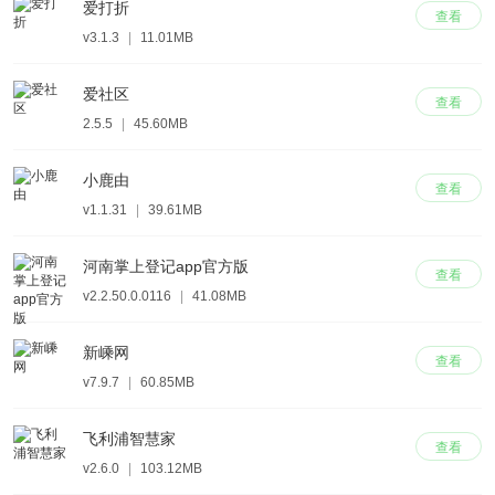
爱打折
查看
v3.1.3
|
11.01MB
爱社区
查看
2.5.5
|
45.60MB
小鹿由
查看
v1.1.31
|
39.61MB
河南掌上登记app官方版
查看
v2.2.50.0.0116
|
41.08MB
新嵊网
查看
v7.9.7
|
60.85MB
飞利浦智慧家
查看
v2.6.0
|
103.12MB