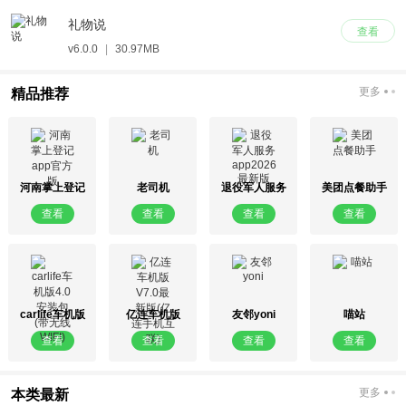
礼物说
查看
v6.0.0
|
30.97MB
更多
精品推荐
河南掌上登记
老司机
退役军人服务
美团点餐助手
app官方版
app2026最新
查看
查看
查看
查看
版
carlife车机版
亿连车机版
友邻yoni
喵站
4.0安装包(带无
V7.0最新版(亿
查看
查看
查看
查看
线WIFI)
连手机互联)
更多
本类最新