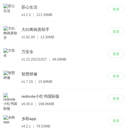
苏心生活
查看
v3.2.2
|
121.39MB
大白阁画质助手
查看
v1.82.00
|
13.30MB
万安全
查看
v1.23.20231027
|
48.09MB
智慧研修
查看
v1.7.19
|
15.88MB
rednote小红书国际版
查看
v9.36.0
|
199.86MB
乡助app
查看
v4.2.1
|
79.53MB