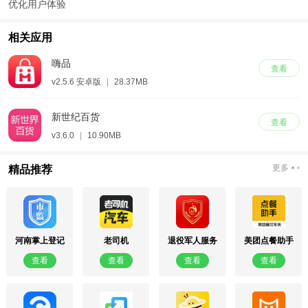
优化用户体验
相关应用
嗨品
查看
v2.5.6 安卓版
|
28.37MB
新世纪百货
查看
v3.6.0
|
10.90MB
更多
精品推荐
河南掌上登记
老司机
退役军人服务
美团点餐助手
app官方版
app2026最新
查看
查看
查看
查看
版