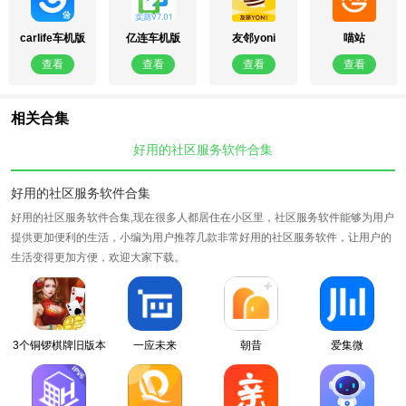
carlife车机版
亿连车机版
友邻yoni
喵站
4.0安装包(带无
V7.0最新版(亿
查看
查看
查看
查看
线WIFI)
连手机互联)
相关合集
好用的社区服务软件合集
好用的社区服务软件合集
好用的社区服务软件合集,现在很多人都居住在小区里，社区服务软件能够为用户
提供更加便利的生活，小编为用户推荐几款非常好用的社区服务软件，让用户的
生活变得更加方便，欢迎大家下载。
3个铜锣棋牌旧版本
一应未来
朝昔
爱集微