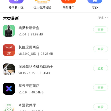
移动和小区
恒大智慧社区
亲邻开门
君办
更多
本类最新
典狱长语音盒
查看
v1.04
|
29.92MB
长虹应用商店
查看
v8.2.0.0_UID
|
15.28MB
刺激战场渣机画质助手
查看
v0.15.2XDA
|
1.31MB
星云应用商店
查看
v1.0.9
|
40.64MB
奇漫软件库
查看