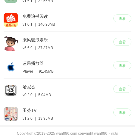
v1.6.1
|
32.55MB
免费追书阅读
查看
v1.0.1
|
140.90MB
乘风破浪娱乐
查看
v5.6.9
|
37.87MB
蓝果播放器
查看
Player
|
91.45MB
哈尼么
查看
v0.2.0
|
5.04MB
玉芬TV
查看
v1.2.0
|
13.95MB
CopyRight©2019-2025 wan886.com copyright wan886下载站