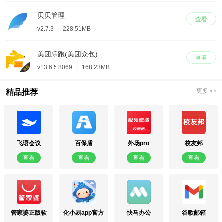
贝贝管理
查看
v2.7.3
|
228.51MB
美团乐跑(美团众包)
查看
v13.6.5.8069
|
168.23MB
更多
精品推荐
飞语会议
百保盾
外场pro
校友邦
查看
查看
查看
查看
管家婆正版软
化小易app官方
快马办公
谷歌邮箱
件
版
(Gmail)