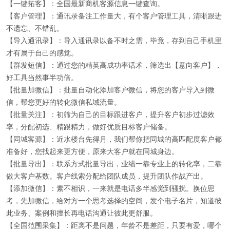
【一键拓客】：全国最新商机客源信息一键查询。
【客户管理】：通讯录备注工作量大，有个客户管理工具，清晰跟进
不遗忘、不错乱。
【导入通讯录】：导入通讯录以备不时之需，毕竟，存到自己手机里
才有属于自己的感觉。
【群发短信】：通过您的精英高成功率话术，筛选出【意向客户】，
好工具当然事半功倍。
【批量加微信】：批量自动化添加客户微信，将您的客户导入到微
信，帮您更好的转化微信私域流量。
【批量关注】：初筛为自己的目标跟进客户，提升客户初步过滤效
率，分配初选、精跟精力，做好优质目标客户储备。
【同城客源】：近水楼台先得月，我们帮你把同城的高匹配度客户都
准备好，您找起来更方便，原来大客户就在同城身边。
【批量导出】：联系方式批量导出，业绩一靠专业上的转化率，二靠
做大客户基数。客户线索分配给团队成员，提升团队作战产出。
【添加微信】：素不相识，一来就是电话多半感觉到骚扰。换位思
考，先加微信，给对方一个思考选择的空间，发个电子名片，知道彼
此业务、案例和擅长再电话沟通让彼此更舒服。
【全国范围采集】：距离不是问题，年龄不是差距，只要有爱，哪个