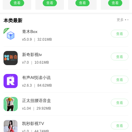
查看
查看
查看
查看
更多
本类最新
青木Box
查看
v5.0.9
|
32.01MB
新奇影视tv
查看
v7.0
|
10.61MB
有声AI悦读小说
查看
v2.6.3
|
84.62MB
正太扭腰语音盒
查看
v1.04
|
29.92MB
凯秒影视TV
查看
v1.0
|
44.74MB