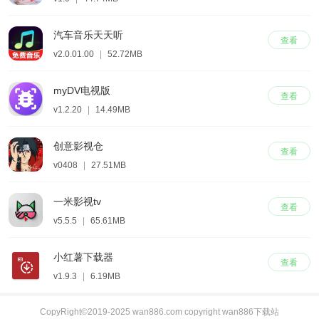
汽车音乐天天听
查看
v2.0.01.00
|
52.72MB
myDV电视版
查看
v1.2.20
|
14.49MB
创意影视仓
查看
v0408
|
27.51MB
一米影视tv
查看
v5.5.5
|
65.61MB
小红薯下载器
查看
v1.9.3
|
6.19MB
CopyRight©2019-2025 wan886.com copyright wan886下载站