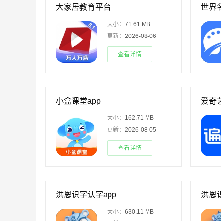
大家居教育平台
世界
大小：
71.61 MB
更新：
2026-08-06
查看详情
小盒课堂app
爱奇
大小：
162.71 MB
更新：
2026-08-05
查看详情
洪恩识字认字app
洪恩
大小：
630.11 MB