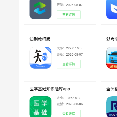
更新：
2026-08-07
查看详情
知到教师版
驾考
大小：
229.67 MB
更新：
2026-08-07
查看详情
医学基础知识题库app
全阅
大小：
10.62 MB
更新：
2026-08-06
查看详情