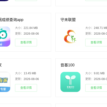
网成绩查询app
守未联盟
大小：
221.84 MB
大小：
248.71 M
更新：
2026-08-06
更新：
2026-08-
查看详情
查看详情
家
音基100
大小：
13.45 MB
大小：
9.81 MB
更新：
2026-08-06
更新：
2026-08-
查看详情
查看详情