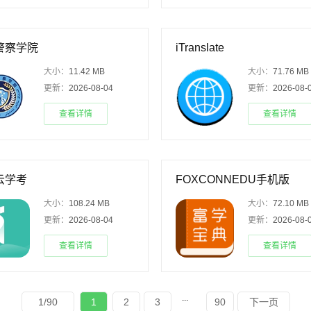
警察学院
iTranslate
大小：
11.42 MB
大小：
71.76 MB
更新：
2026-08-04
更新：
2026-08-
查看详情
查看详情
云学考
FOXCONNEDU手机版
大小：
108.24 MB
大小：
72.10 MB
更新：
2026-08-04
更新：
2026-08-
查看详情
查看详情
...
1/90
1
2
3
90
下一页