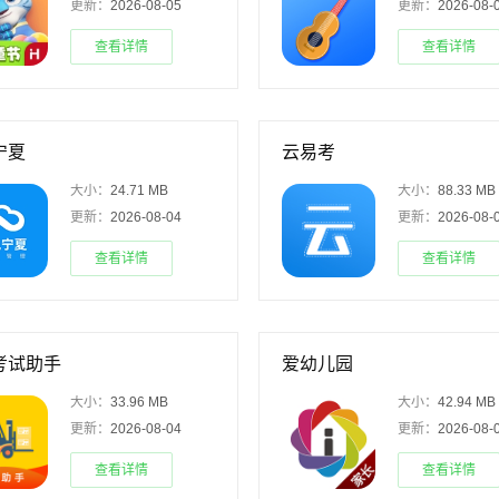
更新：
2026-08-05
更新：
2026-08-
查看详情
查看详情
宁夏
云易考
大小：
24.71 MB
大小：
88.33 MB
更新：
2026-08-04
更新：
2026-08-
查看详情
查看详情
考试助手
爱幼儿园
大小：
33.96 MB
大小：
42.94 MB
更新：
2026-08-04
更新：
2026-08-
查看详情
查看详情