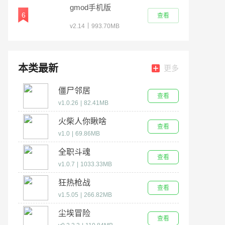
gmod手机版
6
查看
|
v2.14
993.70MB
本类最新
更多
僵尸邻居
查看
v1.0.26
|
82.41MB
火柴人你瞅啥
查看
v1.0
|
69.86MB
全职斗魂
查看
v1.0.7
|
1033.33MB
狂热枪战
查看
v1.5.05
|
266.82MB
尘埃冒险
查看