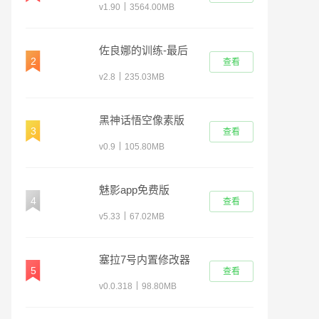
|
v1.90
3564.00MB
佐良娜的训练-最后
2
查看
的战争
|
v2.8
235.03MB
黑神话悟空像素版
3
查看
0.9
|
v0.9
105.80MB
魅影app免费版
4
查看
(KuGamer)
|
v5.33
67.02MB
塞拉7号内置修改器
5
查看
作弊菜单
|
v0.0.318
98.80MB