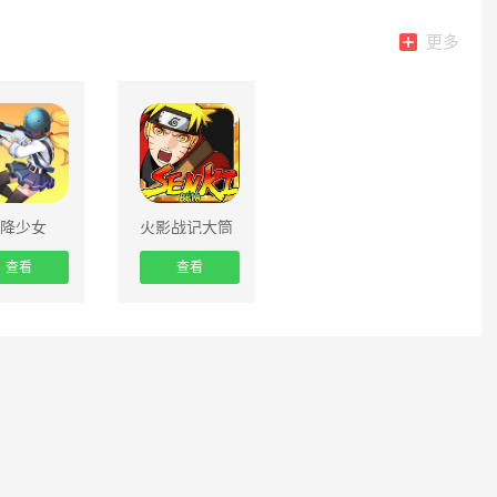
更多
降少女
火影战记大筒
木羽衣版
查看
查看