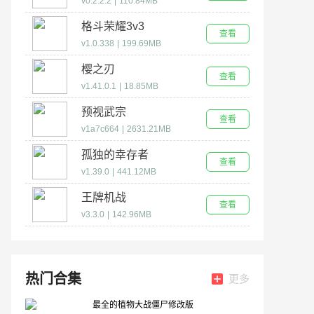
v0.2.2.2
|
110.84MB
格斗荣耀3v3
查看
v1.0.338
|
199.69MB
樱之刃
查看
v1.41.0.1
|
18.85MB
预视武宗
查看
v1a7c664
|
2631.21MB
孤独的幸存者
查看
v1.39.0
|
441.12MB
王牌机战
查看
v3.3.0
|
142.96MB
热门合集
更多