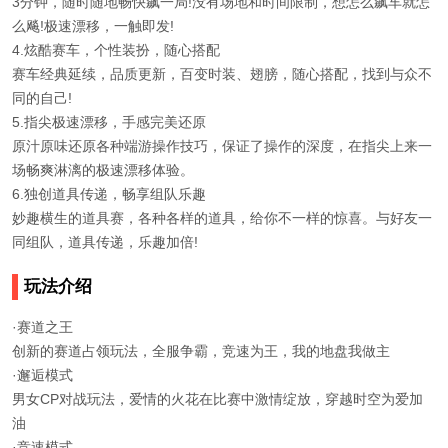
3分钟，随时随地畅快飙一局!没有场地和时间限制，想怎么飙车就怎
么飚!极速漂移，一触即发!
4.炫酷赛车，个性装扮，随心搭配
赛车经典延续，品质更新，百变时装、翅膀，随心搭配，找到与众不
同的自己!
5.指尖极速漂移，手感完美还原
原汁原味还原各种端游操作技巧，保证了操作的深度，在指尖上来一
场畅爽淋漓的极速漂移体验。
6.独创道具传递，畅享组队乐趣
妙趣横生的道具赛，各种各样的道具，给你不一样的惊喜。与好友一
同组队，道具传递，乐趣加倍!
玩法介绍
·赛道之王
创新的赛道占领玩法，全服争霸，竞速为王，我的地盘我做主
·邂逅模式
男女CP对战玩法，爱情的火花在比赛中激情绽放，穿越时空为爱加
油
·竞速模式