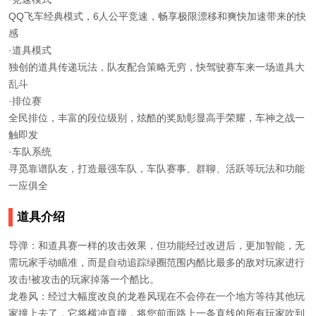
QQ飞车经典模式，6人公平竞速，畅享极限漂移和爽快加速带来的快
感
·道具模式
独创的道具传递玩法，队友配合策略无穷，快驾驶赛车来一场道具大
乱斗
·排位赛
全民排位，丰富的段位级别，炫酷的奖励彰显高手荣耀，车神之战一
触即发
·车队系统
寻觅靠谱队友，打造最强车队，车队赛事、群聊、活跃等玩法和功能
一应俱全
道具介绍
导弹：和道具赛一样的攻击效果，但功能经过改进后，更加智能，无
需玩家手动瞄准，而是自动追踪绿圈范围内酷比最多的敌对玩家进行
攻击!被攻击的玩家掉落一个酷比。
龙卷风：经过大幅度改良的龙卷风现在不会停在一个地方等待其他玩
家撞上去了，它将横冲直撞，将您前面路上一条直线的所有玩家吹到