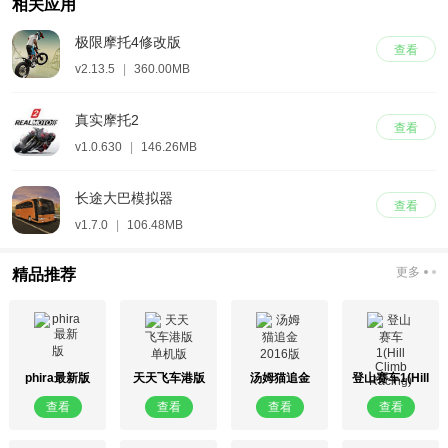
相关应用
极限摩托4修改版
查看
v2.13.5
|
360.00MB
真实摩托2
查看
v1.0.630
|
146.26MB
长途大巴模拟器
查看
v1.7.0
|
106.48MB
更多
精品推荐
phira最新版
天天飞车港版
汤姆猫追金
登山赛车1(Hill
单机版
2016版
Climb Racing)
查看
查看
查看
查看