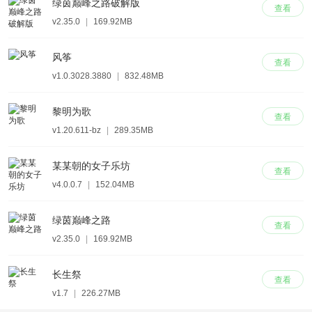
绿茵巅峰之路破解版
查看
v2.35.0
|
169.92MB
风筝
查看
v1.0.3028.3880
|
832.48MB
黎明为歌
查看
v1.20.611-bz
|
289.35MB
某某朝的女子乐坊
查看
v4.0.0.7
|
152.04MB
绿茵巅峰之路
查看
v2.35.0
|
169.92MB
长生祭
查看
v1.7
|
226.27MB