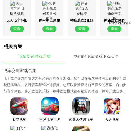
天天飞车怀旧
铠甲勇士黑犀
神庙逃亡2原始
神庙逃亡绿野
版单机版
召唤器模拟器
版本
仙踪中文版
查看
查看
查看
查看
(TempleRunOz)
相关合集
飞车竞速游戏合集
热门的飞车游戏下载大全
飞车竞速游戏合集
飞车竞速游戏合集为您带来有趣的赛车游戏。您可以在游戏中体验真正的赛车驾
驶游戏玩法。各种赛车都设计得很好。您可以快速获得自己喜爱的赛车，自由参
与赛车体验。多人竞速的乐趣，每种竞速模式都有精彩的体验，并将开放众多特
色地图，让大家更好的发挥自己的实力，快来下载加入这场酣畅淋漓的竞速吧！
太空飞车
疾风飞车世界
火柴人侠盗飞车
天天飞车