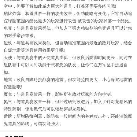
空中，但要了解如此威力巨大的道具，打准还需要多练习哦!
酷比炸弹：和道具赛一样的攻击效果，但功能略有变化，它将自动追
踪绿圈范围内酷比最少的玩家进行攻击!被攻击的玩家掉落一个酷比。
龟壳：与道具赛效果类似，但加入了强力粘贴剂的龟壳道具可以让您
的对手举步维艰。
磁铁：与道具赛效果类似，但自动瞄准范围内最近的敌对玩家，结合
自爆地雷等道具使用效果更佳哦!
天使：与道具赛中的天使道具类似，但改良后防御时间更长，同时在
组队赛中可以同时功能于您和您的队友，让你们在万军丛中进退自
如。
地雷：改良自障碍挑战赛的地雷，但功能范围更大，小心躲避地雷的
探测圈哦!
魔鬼：与道具赛效果一样，影响所有敌对玩家的方向控制。
氮气：与道具赛效果一样，但经过研究改进后，加入了针对龙卷风的
特殊药剂，使用氮气后可以轻易穿越龙卷风。
盾牌：新增防御利器，除防御一段时间内的各种攻击外，还能清除魔
鬼道具的影响，可谓功能强大。