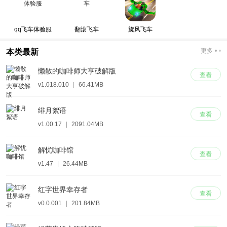
qq飞车体验服
翻滚飞车
旋风飞车
更多
本类最新
懒散的咖啡师大亨破解版
查看
v1.018.010
|
66.41MB
绯月絮语
查看
v1.00.17
|
2091.04MB
解忧咖啡馆
查看
v1.47
|
26.44MB
红字世界幸存者
查看
v0.0.001
|
201.84MB