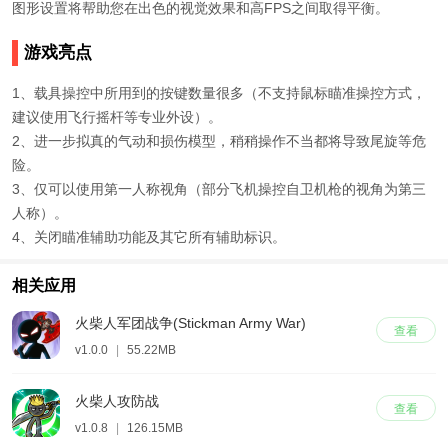
图形设置将帮助您在出色的视觉效果和高FPS之间取得平衡。
游戏亮点
1、载具操控中所用到的按键数量很多（不支持鼠标瞄准操控方式，
建议使用飞行摇杆等专业外设）。
2、进一步拟真的气动和损伤模型，稍稍操作不当都将导致尾旋等危
险。
3、仅可以使用第一人称视角（部分飞机操控自卫机枪的视角为第三
人称）。
4、关闭瞄准辅助功能及其它所有辅助标识。
相关应用
火柴人军团战争(Stickman Army War)
查看
v1.0.0
|
55.22MB
火柴人攻防战
查看
v1.0.8
|
126.15MB