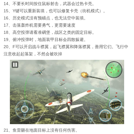
14、不要长时间按住鼠标射击，武器会过热卡壳。
15、Y键可以重新装填，也可以修复卡壳（街机模式）。
16、历史模式没有预瞄点，也无法空中装填。
17、击落轰炸机需要勇气，更需要速度
18、高空投弹请看准碉堡，战区之类的固定目标。
19、俯冲投弹时，地面装甲目标会四散躲避。
20、F可以开启战斗襟翼，起飞襟翼和降落襟翼，善用它们。飞行中
注意收起起落架，不然会被吹掉
21、鱼雷砸在地面目标上没有任何伤害。