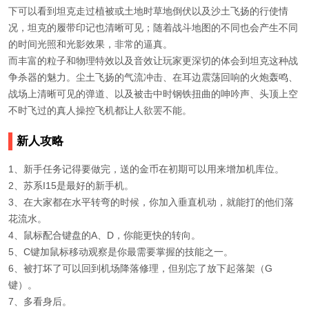
下可以看到坦克走过植被或土地时草地倒伏以及沙土飞扬的行使情
况，坦克的履带印记也清晰可见；随着战斗地图的不同也会产生不同
的时间光照和光影效果，非常的逼真。
而丰富的粒子和物理特效以及音效让玩家更深切的体会到坦克这种战
争杀器的魅力。尘土飞扬的气流冲击、在耳边震荡回响的火炮轰鸣、
战场上清晰可见的弹道、以及被击中时钢铁扭曲的呻吟声、头顶上空
不时飞过的真人操控飞机都让人欲罢不能。
新人攻略
1、新手任务记得要做完，送的金币在初期可以用来增加机库位。
2、苏系I15是最好的新手机。
3、在大家都在水平转弯的时候，你加入垂直机动，就能打的他们落
花流水。
4、鼠标配合键盘的A、D，你能更快的转向。
5、C键加鼠标移动观察是你最需要掌握的技能之一。
6、被打坏了可以回到机场降落修理，但别忘了放下起落架（G
键）。
7、多看身后。