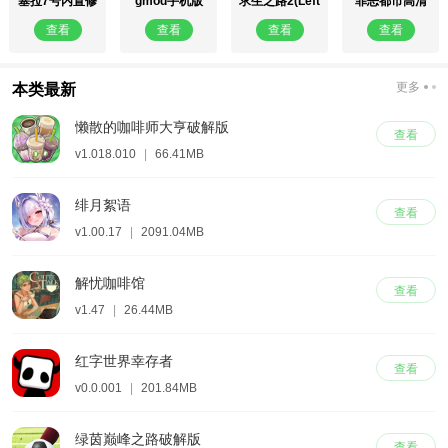
塞拉7号内置修
gmod手机版
求生之路2(Left
罪恶都市高清
改器作弊菜单
4 Dead 2)
重置版手机版
查看
查看
查看
查看
更多
本类最新
懒散的咖啡师大亨破解版
查看
v1.018.010
|
66.41MB
绯月絮语
查看
v1.00.17
|
2091.04MB
解忧咖啡馆
查看
v1.47
|
26.44MB
红字世界幸存者
查看
v0.0.001
|
201.84MB
绿茵巅峰之路破解版
查看