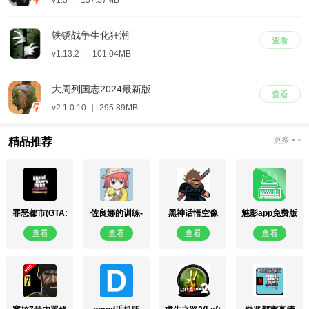
v1.3
|
157.57MB
铁锈战争生化狂潮
查看
v1.13.2
|
101.04MB
大周列国志2024最新版
查看
v2.1.0.10
|
295.89MB
更多
精品推荐
罪恶都市(GTA:
佐良娜的训练-
黑神话悟空像
魅影app免费版
Vice City)重制
最后的战争
素版0.9
(KuGamer)
查看
查看
查看
查看
版