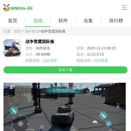
首页
游戏
软件
合集
排行榜
位置：
首页 >
动作射击
>
战争雷霆国际服
战争雷霆国际服
类型：
动作射击
更新：
2025-11-21 09:15
大小：
88.86MB
版本：
v1.21.0.23
权限说明：
点击查看
隐私说明：
点击查看
安卓下载