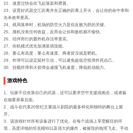
22、速度过快会吹飞起落架和襟翼。
23、设置好武器交汇距离并在正确的距离上开火，会让你的命中率和
击杀效率更高。
24、残局落单时，机场的防空火力是你反败为胜的关键。
25、撞机没有任何收益，反而会让你和敌机都不愉快。
26、结伴而行的轰炸机存活率更高。
27、街机模式优先加满装填技能。
28、要么有高度，要么有速度。两者皆没就是靶机。
29、炸弹可以设定延时引信，可以避免超低空投弹炸死自己。
30、挂载炸弹和火箭弹会减慢飞机速度，降低机动能力。
游戏特色
1、玩家不仅依靠自己的武器，还可以要求空中支援或炮击，或者躲
在烟雾屏幕后面。
2、战斗在代表20世纪主要战斗剧院的最多样化和独特的舞台上展
开。
3、该游戏针对所有设备进行了优化。在每个战场上享受醒目的环
境，高度详细的坦克模特以及强大的爆炸，被摧毁的炮塔飞走。手动