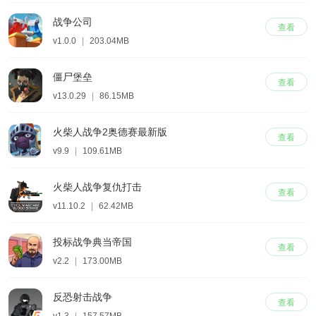
战争公司
查看
v1.0.0
|
203.04MB
僵尸堡垒
查看
v13.0.29
|
86.15MB
火柴人战争2奥德赛最新版
查看
v9.9
|
109.61MB
火柴人战争复仇打击
查看
v11.10.2
|
62.42MB
投标战争典当帝国
查看
v2.2
|
173.00MB
反恐射击战争
查看