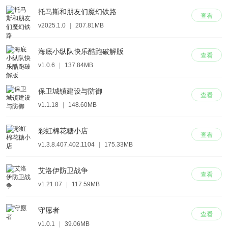
托马斯和朋友们魔幻铁路
查看
v2025.1.0
|
207.81MB
海底小纵队快乐酷跑破解版
查看
v1.0.6
|
137.84MB
保卫城镇建设与防御
查看
v1.1.18
|
148.60MB
彩虹棉花糖小店
查看
v1.3.8.407.402.1104
|
175.33MB
艾洛伊防卫战争
查看
v1.21.07
|
117.59MB
守愿者
查看
v1.0.1
|
39.06MB