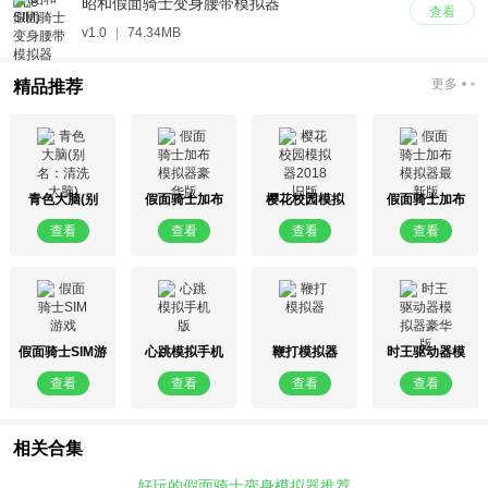
昭和假面骑士变身腰带模拟器
查看
v1.0
|
74.34MB
更多
精品推荐
青色大脑(别
假面骑士加布
樱花校园模拟
假面骑士加布
名：清洗大脑)
模拟器豪华版
器2018旧版
模拟器最新版
查看
查看
查看
查看
假面骑士SIM游
心跳模拟手机
鞭打模拟器
时王驱动器模
戏
版
拟器豪华版
查看
查看
查看
查看
相关合集
好玩的假面骑士变身模拟器推荐