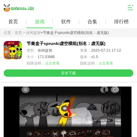
首页
游戏
软件
合集
排行榜
位置：
首页 >
休闲益智
>
节奏盒子sprunki虚空模组(别名：虚无版)
节奏盒子sprunki虚空模组(别名：虚无版)
类型：
休闲益智
更新：
2025-07-21 17:12
大小：
171.03MB
版本：
v1.0
权限说明：
点击查看
隐私说明：
点击查看
安卓下载