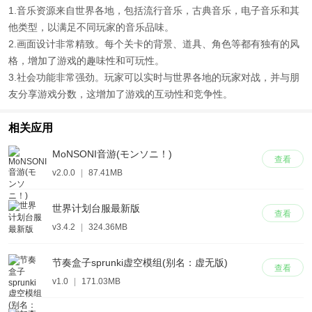
1.音乐资源来自世界各地，包括流行音乐，古典音乐，电子音乐和其
他类型，以满足不同玩家的音乐品味。
2.画面设计非常精致。每个关卡的背景、道具、角色等都有独有的风
格，增加了游戏的趣味性和可玩性。
3.社会功能非常强劲。玩家可以实时与世界各地的玩家对战，并与朋
友分享游戏分数，这增加了游戏的互动性和竞争性。
相关应用
MoNSONI音游(モンソニ！)
查看
v2.0.0
|
87.41MB
世界计划台服最新版
查看
v3.4.2
|
324.36MB
节奏盒子sprunki虚空模组(别名：虚无版)
查看
v1.0
|
171.03MB