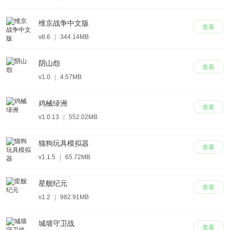
维京战争中文版
查看
v8.6
|
344.14MB
阴山怨
查看
v1.0
|
4.57MB
鸡械绿洲
查看
v1.0.13
|
552.02MB
猫狗玩具模拟器
查看
v1.1.5
|
65.72MB
星舰纪元
查看
v1.2
|
982.91MB
城墙守卫战
查看