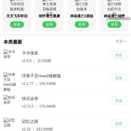
天天飞车怀旧
铠甲勇士黑犀
神庙逃亡2原始
神庙逃亡绿野
版单机版
召唤器模拟器
版本
仙踪中文版
查看
查看
查看
查看
(TempleRunOz)
更多
本类最新
卡卡保皇
查看
v1.0.0
|
11.55MB
洋果子店rose2破解版
查看
v1.1.77
|
150.44MB
快乐诊所
查看
v17.0.2
|
176.08MB
记忆之路
查看
v1.10
|
161.00MB