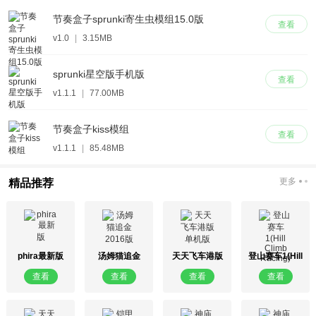
节奏盒子sprunki寄生虫模组15.0版
查看
v1.0
|
3.15MB
sprunki星空版手机版
查看
v1.1.1
|
77.00MB
节奏盒子kiss模组
查看
v1.1.1
|
85.48MB
更多
精品推荐
phira最新版
汤姆猫追金
天天飞车港版
登山赛车1(Hill
2016版
单机版
Climb Racing)
查看
查看
查看
查看