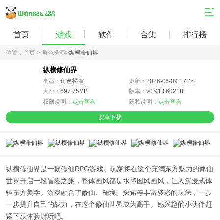
首页
游戏
软件
合集
排行榜
位置：
首页 >
角色扮演
>
纵横修仙界
纵横修仙界
类型：
角色扮演
更新：
2026-06-09 17:44
大小：
697.75MB
版本：
v0.91.060218
权限说明：
点击查看
隐私说明：
点击查看
安卓下载
纵横修仙界是一款修仙RPG游戏。玩家将在这个充满东方魅力的修仙
世界开启一段冒险之旅，整体画风都是水墨国风画风，让人沉浸式体
验东方美学。游戏融合了修仙、秘境、探索等丰富多彩的玩法，一步
一步提升自己的战力，在这个修仙世界成为高手。感兴趣的小伙伴赶
紧下载体验游玩吧。