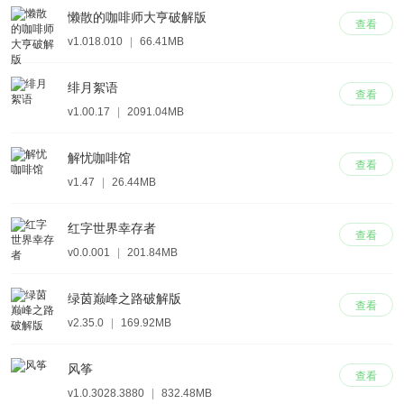
懒散的咖啡师大亨破解版
查看
v1.018.010
|
66.41MB
绯月絮语
查看
v1.00.17
|
2091.04MB
解忧咖啡馆
查看
v1.47
|
26.44MB
红字世界幸存者
查看
v0.0.001
|
201.84MB
绿茵巅峰之路破解版
查看
v2.35.0
|
169.92MB
风筝
查看
v1.0.3028.3880
|
832.48MB