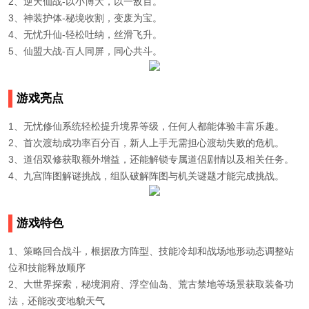
2、逆天仙战-以小博大，以一敌百。
3、神装护体-秘境收割，变废为宝。
4、无忧升仙-轻松吐纳，丝滑飞升。
5、仙盟大战-百人同屏，同心共斗。
游戏亮点
1、无忧修仙系统轻松提升境界等级，任何人都能体验丰富乐趣。
2、首次渡劫成功率百分百，新人上手无需担心渡劫失败的危机。
3、道侣双修获取额外增益，还能解锁专属道侣剧情以及相关任务。
4、九宫阵图解谜挑战，组队破解阵图与机关谜题才能完成挑战。
游戏特色
1、策略回合战斗，根据敌方阵型、技能冷却和战场地形动态调整站
位和技能释放顺序
2、大世界探索，秘境洞府、浮空仙岛、荒古禁地等场景获取装备功
法，还能改变地貌天气