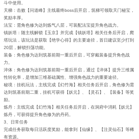
斗中使用。
天梯：击败【问道峰】主线最终boss后开启，筑梯可领取天门秘宝，
奖励丰厚。
法宝：需角色修为达到炼气八层，可装配法宝提升角色战力。
镇妖塔：随主线解锁【玉京】并完成【镇妖塔】相关任务后开启，爬
塔玩法，该玩法是获取【绝学心得】的主要途径，首日建议至少打到
20层，解锁扫荡功能。
装备：角色修为达到筑基前期一重后开启，可穿戴装备提升角色战
力。
淬体：角色修为达到筑基前期一重后开启，通过【淬体】提升三维属
性转化率，是增加三维基础属性、增强角色战力的重要途径。
秘境：挂机玩法，主线完成【幻竹海】相关任务后开启，角色修为需
达到筑基前期二重，挂机可获得【妖元】、【灵石】、【装备】等奖
励。
炼丹：主线完成【幻竹海】相关任务后开启，在洞府中消耗【妖元】
炼丹，可获得提升角色修为的丹药。
3、日常任务
完成任务获取每日活跃度奖励，能拿到【仙缘】、【注灵仙石】等稀
有资源。