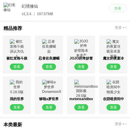
幻境修仙
查看
v1.3.4
|
197.07MB
更多
精品推荐
被红发格斗娘
忍者佐良娜崛
JOJO的奇妙冒
魔女的夜宴冷
误认为仇人
起
险未来遗产
狐安卓直装版
查看
查看
查看
查看
我的世界
哆啦a梦世界
melonsandbox
在阴暗房间中
0.16.0版
DoraemonX
国际服29.5版
独孤少女
查看
查看
查看
查看
更多
本类最新