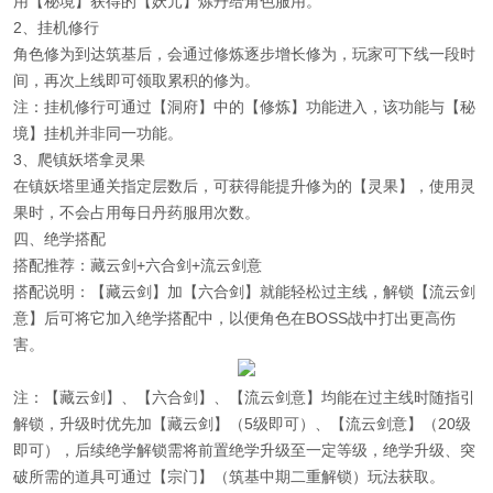
用【秘境】获得的【妖元】炼丹给角色服用。
2、挂机修行
角色修为到达筑基后，会通过修炼逐步增长修为，玩家可下线一段时
间，再次上线即可领取累积的修为。
注：挂机修行可通过【洞府】中的【修炼】功能进入，该功能与【秘
境】挂机并非同一功能。
3、爬镇妖塔拿灵果
在镇妖塔里通关指定层数后，可获得能提升修为的【灵果】，使用灵
果时，不会占用每日丹药服用次数。
四、绝学搭配
搭配推荐：藏云剑+六合剑+流云剑意
搭配说明：【藏云剑】加【六合剑】就能轻松过主线，解锁【流云剑
意】后可将它加入绝学搭配中，以便角色在BOSS战中打出更高伤
害。
注：【藏云剑】、【六合剑】、【流云剑意】均能在过主线时随指引
解锁，升级时优先加【藏云剑】（5级即可）、【流云剑意】（20级
即可），后续绝学解锁需将前置绝学升级至一定等级，绝学升级、突
破所需的道具可通过【宗门】（筑基中期二重解锁）玩法获取。