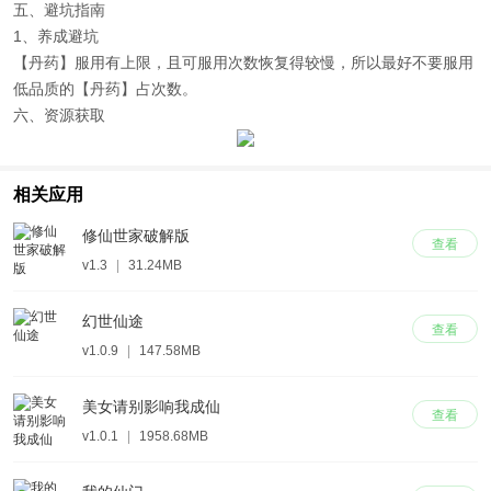
五、避坑指南
1、养成避坑
【丹药】服用有上限，且可服用次数恢复得较慢，所以最好不要服用
低品质的【丹药】占次数。
六、资源获取
相关应用
修仙世家破解版
查看
v1.3
|
31.24MB
幻世仙途
查看
v1.0.9
|
147.58MB
美女请别影响我成仙
查看
v1.0.1
|
1958.68MB