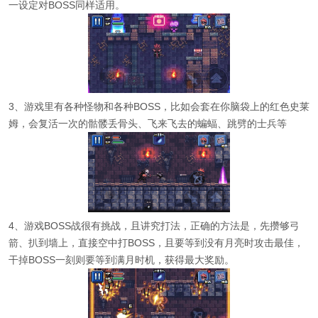
一设定对BOSS同样适用。
3、游戏里有各种怪物和各种BOSS，比如会套在你脑袋上的红色史莱
姆，会复活一次的骷髅丢骨头、飞来飞去的蝙蝠、跳劈的士兵等
4、游戏BOSS战很有挑战，且讲究打法，正确的方法是，先攒够弓
箭、扒到墙上，直接空中打BOSS，且要等到没有月亮时攻击最佳，
干掉BOSS一刻则要等到满月时机，获得最大奖励。