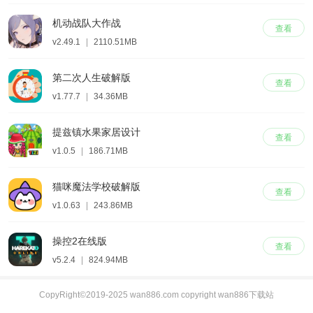
机动战队大作战
查看
v2.49.1
|
2110.51MB
第二次人生破解版
查看
v1.77.7
|
34.36MB
提兹镇水果家居设计
查看
v1.0.5
|
186.71MB
猫咪魔法学校破解版
查看
v1.0.63
|
243.86MB
操控2在线版
查看
v5.2.4
|
824.94MB
CopyRight©2019-2025 wan886.com copyright wan886下载站