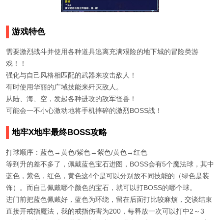
游戏特色
需要激烈战斗并使用各种道具逃离充满艰险的地下城的冒险类游
戏！！
强化与自己风格相匹配的武器来攻击敌人！
有时使用华丽的广域技能来歼灭敌人。
从陆、海、空，发起各种进攻的敌军怪兽！
可能会一不小心激动地将手机摔碎的激烈BOSS战！
地牢X地牢最终BOSS攻略
打球顺序：蓝色→黄色/紫色→紫色/黄色→红色
等到升的差不多了，佩戴蓝色宝石进图，BOSS会有5个魔法球，其中
蓝色，紫色，红色，黄色这4个是可以分别放不同技能的（绿色是装
饰）。而自己佩戴哪个颜色的宝石，就可以打BOSS的哪个球。
进门前把蓝色佩戴好，蓝色为环绕，留在后面打比较麻烦，交谈结束
直接开戒指魔法，我的戒指伤害为200，每释放一次可以打中2～3