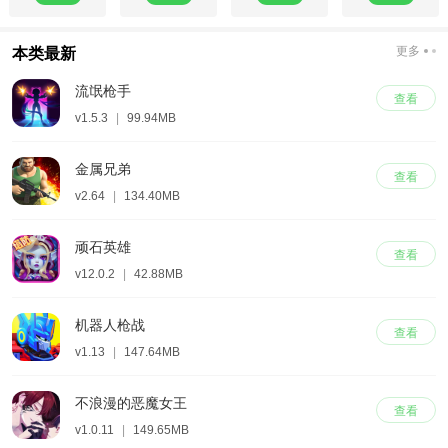
更多
本类最新
流氓枪手
查看
v1.5.3
|
99.94MB
金属兄弟
查看
v2.64
|
134.40MB
顽石英雄
查看
v12.0.2
|
42.88MB
机器人枪战
查看
v1.13
|
147.64MB
不浪漫的恶魔女王
查看
v1.0.11
|
149.65MB