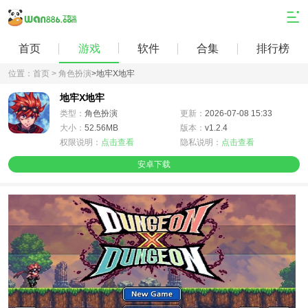
首页
游戏
软件
合集
排行榜
位置：
首页 >
角色扮演
>
地牢X地牢
地牢X地牢
类型：
角色扮演
更新：
2026-07-08 15:33
大小：
52.56MB
版本：
v1.2.4
权限说明：
点击查看
隐私说明：
点击查看
安卓下载