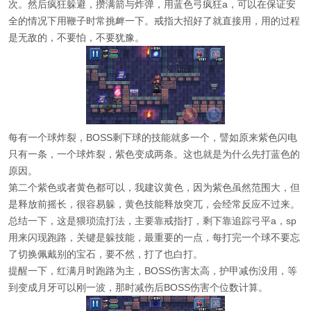
次。然后疯狂躲避，攒满箭与炸弹，用蓝色弓疯狂a，可以在保证安
全的情况下用鞭子时常挑衅一下。戒指大招好了就直接用，用的过程
是无敌的，不要怕，不要犹豫。
每有一个球炸裂，BOSS剩下球的技能就多一个，譬如原来紫色闪电
只有一条，一个球炸裂，紫色变成两条。这也就是为什么先打蓝色的
原因。
第二个紫色或者黄色都可以，我建议黄色，因为紫色虽然范围大，但
是释放前摇长，很容易躲，黄色技能释放突兀，会经常反应不过来。
总结一下，这是猥琐流打法，主要靠戒指打，剩下靠追踪弓平a，sp
用来闪现跑路，关键是躲技能，最重要的一点，每打完一个球不要忘
了切换佩戴别的宝石，要不然，打了也白打。
提醒一下，红满月时跑路为主，BOSS伤害太高，护甲减伤没用，等
到变成月牙可以刚一波，那时减伤后BOSS伤害个位数计算。