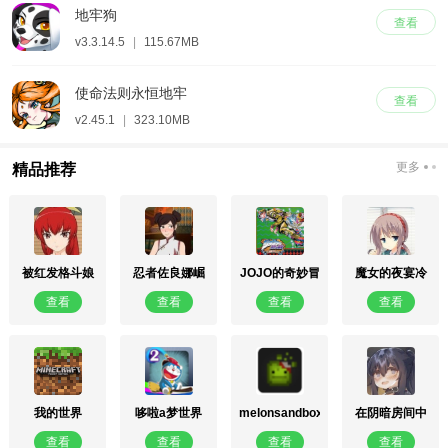
地牢狗
查看
v3.3.14.5
|
115.67MB
使命法则永恒地牢
查看
v2.45.1
|
323.10MB
更多
精品推荐
被红发格斗娘
忍者佐良娜崛
JOJO的奇妙冒
魔女的夜宴冷
误认为仇人
起
险未来遗产
狐安卓直装版
查看
查看
查看
查看
我的世界
哆啦a梦世界
melonsandbox
在阴暗房间中
0.16.0版
DoraemonX
国际服29.5版
独孤少女
查看
查看
查看
查看