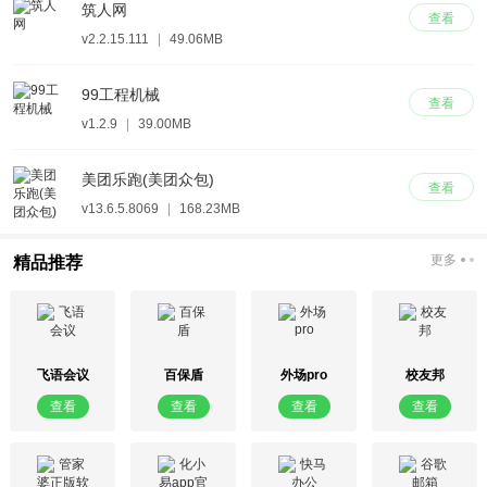
筑人网
查看
v2.2.15.111
|
49.06MB
99工程机械
查看
v1.2.9
|
39.00MB
美团乐跑(美团众包)
查看
v13.6.5.8069
|
168.23MB
更多
精品推荐
飞语会议
百保盾
外场pro
校友邦
查看
查看
查看
查看