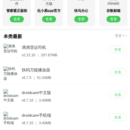
管家婆正版软
化小易app官方
快马办公
谷歌邮箱
件
版
(Gmail)
查看
查看
查看
查看
更多
本类最新
滴滴货运司机
查看
v2.22.10
|
207.87MB
快码万能播放器
查看
v5.7.5
|
51.43MB
droidcam中文版
查看
v6.7.10
|
3.40MB
droidcam手机端
查看
v6.7.10
|
3.40MB