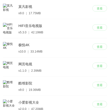
莫凡影视
查看
v9.0
|
17.75MB
HIFI音乐电视版
查看
v5.3.0
|
42.19MB
极悦4K
查看
v10.0
|
33.14MB
网页电视
查看
v1.1.0
|
2.39MB
酷维影院
查看
v9.0
|
19.36MB
小爱影视大全
查看
v2.0.0
|
47.20MB