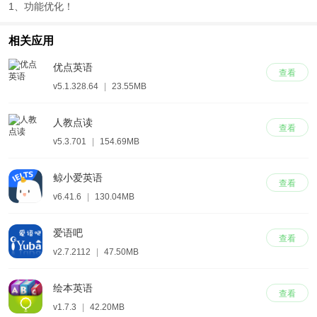
1、功能优化！
相关应用
优点英语
查看
v5.1.328.64
|
23.55MB
人教点读
查看
v5.3.701
|
154.69MB
鲸小爱英语
查看
v6.41.6
|
130.04MB
爱语吧
查看
v2.7.2112
|
47.50MB
绘本英语
查看
v1.7.3
|
42.20MB