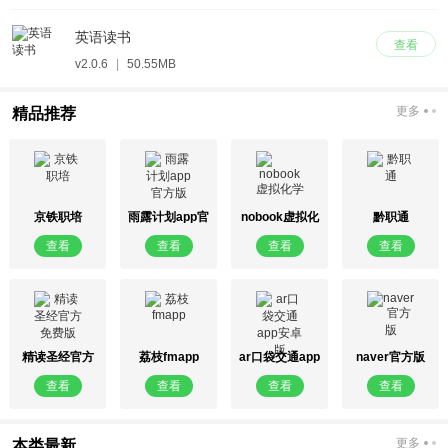
英语读书
查看
v2.0.6
|
50.55MB
更多
精品推荐
京铁职培
雨露计划app官
nobook虚拟化
黔职通
方版
学
查看
查看
查看
查看
精读圣经官方
荔枝fmapp
ar口袋交通app
naver官方版
免费版
安卓版
查看
查看
查看
查看
更多
本类最新