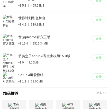
查看
v1.5.3
|
465.23MB
世界计划彩色舞台
查看
v3.4.2
|
319.82MB
音游phigros官方正版
查看
v3.19.4
|
2519.34MB
节奏盒子sprunki寄生虫模组15.0版
查看
v1.0
|
3.15MB
Sprunki可爱模组
查看
v1.1.1
|
62.00MB
更多
精品推荐