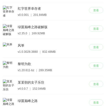
红字世界幸存者
查看
v0.0.001
|
201.84MB
绿茵巅峰之路破解版
查看
v2.35.0
|
169.92MB
风筝
查看
v1.0.3028.3880
|
832.48MB
黎明为歌
查看
v1.20.611-bz
|
289.35MB
某某朝的女子乐坊
查看
v4.0.0.7
|
152.04MB
绿茵巅峰之路
查看