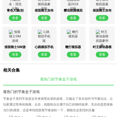
青色大脑(别
假面骑士加布
樱花校园模拟
假面骑士加布
名：清洗大脑)
模拟器豪华版
器2018旧版
模拟器最新版
查看
查看
查看
查看
假面骑士SIM游
心跳模拟手机
鞭打模拟器
时王驱动器模
戏
版
拟器豪华版
查看
查看
查看
查看
相关合集
最热门的节奏盒子游戏
最热门的节奏盒子游戏
节奏盒子系列手游是近年来很受欢迎的游戏，它融合了音乐创作与节奏玩法，让
玩家通过简单的拖拽、点击，就能组合出属于自己的独特旋律。无论你是想体验
当DJ的感觉，还是单纯想跟着节奏放松一下，都能在这里找到乐趣