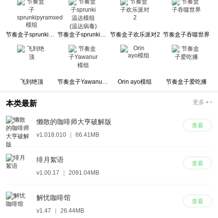
节奏盒子sprunkipyramxed模组
节奏盒子sprunki温达模组(温达病毒)
节奏盒子欢乐派对2
节奏盒子吞噬世界
飞到绝顶
节奏盒子Yawanur模组
Orin ayo模组
节奏盒子爱吃播
更多
本类最新
懒散的咖啡师大亨破解版
查看
v1.018.010
|
66.41MB
绯月絮语
查看
v1.00.17
|
2091.04MB
解忧咖啡馆
查看
v1.47
|
26.44MB