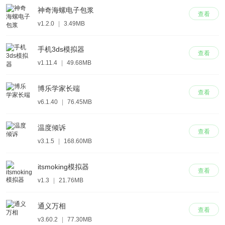
神奇海螺电子包浆
查看
v1.2.0
|
3.49MB
手机3ds模拟器
查看
v1.11.4
|
49.68MB
博乐学家长端
查看
v6.1.40
|
76.45MB
温度倾诉
查看
v3.1.5
|
168.60MB
itsmoking模拟器
查看
v1.3
|
21.76MB
通义万相
查看
v3.60.2
|
77.30MB