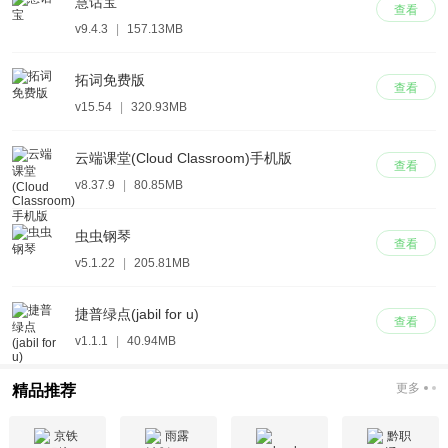
慧话宝
查看
v9.4.3
|
157.13MB
拓词免费版
查看
v15.54
|
320.93MB
云端课堂(Cloud Classroom)手机版
查看
v8.37.9
|
80.85MB
虫虫钢琴
查看
v5.1.22
|
205.81MB
捷普绿点(jabil for u)
查看
v1.1.1
|
40.94MB
更多
精品推荐