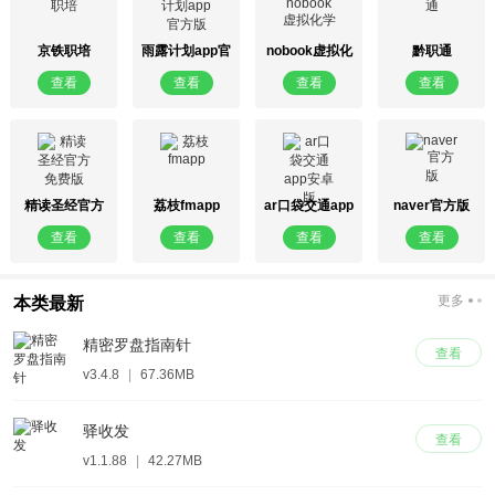
京铁职培
雨露计划app官
nobook虚拟化
黔职通
方版
学
查看
查看
查看
查看
精读圣经官方
荔枝fmapp
ar口袋交通app
naver官方版
免费版
安卓版
查看
查看
查看
查看
更多
本类最新
精密罗盘指南针
查看
v3.4.8
|
67.36MB
驿收发
查看
v1.1.88
|
42.27MB