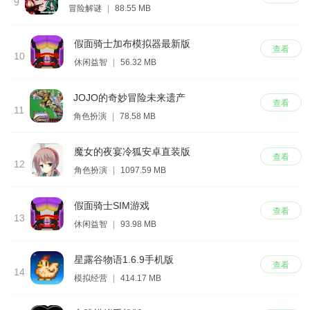
9
冒险解谜
|
88.55 MB
假面骑士加布模拟器最新版
查看
10
休闲益智
|
56.32 MB
JOJO的奇妙冒险未来遗产
查看
11
角色扮演
|
78.58 MB
魔女的夜宴冷狐安卓直装版
查看
12
角色扮演
|
1097.59 MB
假面骑士SIM游戏
查看
13
休闲益智
|
93.98 MB
星露谷物语1.6.9手机版
查看
14
模拟经营
|
414.17 MB