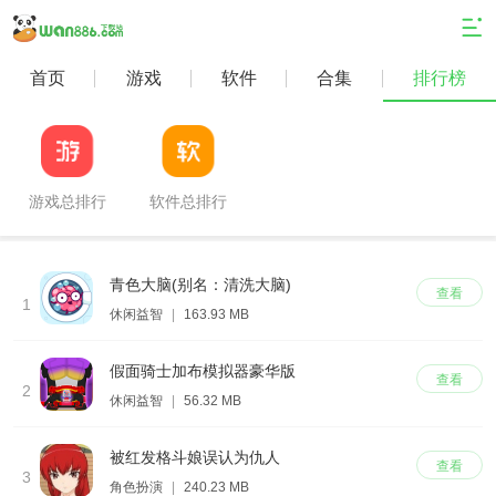
首页
游戏
软件
合集
排行榜
游戏总排行
软件总排行
青色大脑(别名：清洗大脑)
查看
1
休闲益智
|
163.93 MB
假面骑士加布模拟器豪华版
查看
2
休闲益智
|
56.32 MB
被红发格斗娘误认为仇人
查看
3
角色扮演
|
240.23 MB