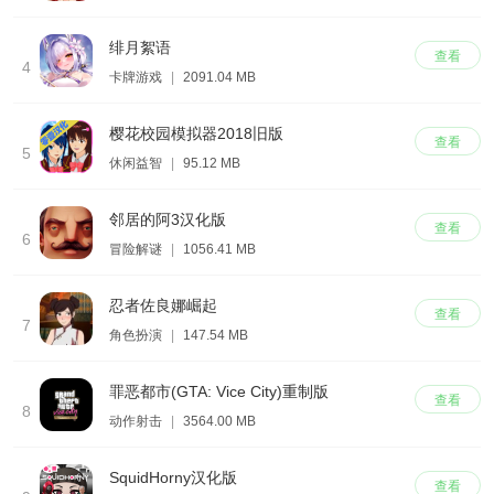
绯月絮语
查看
4
卡牌游戏
|
2091.04 MB
樱花校园模拟器2018旧版
查看
5
休闲益智
|
95.12 MB
邻居的阿3汉化版
查看
6
冒险解谜
|
1056.41 MB
忍者佐良娜崛起
查看
7
角色扮演
|
147.54 MB
罪恶都市(GTA: Vice City)重制版
查看
8
动作射击
|
3564.00 MB
SquidHorny汉化版
查看