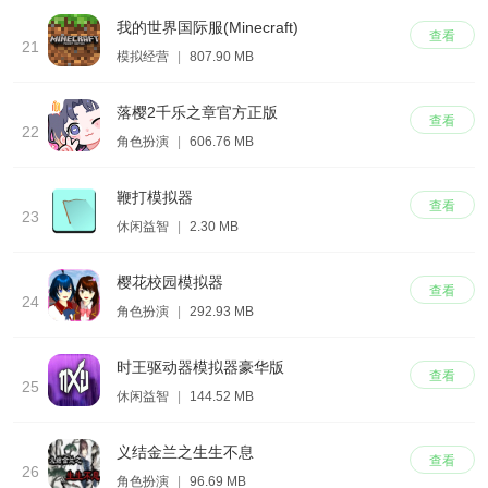
我的世界国际服(Minecraft)
查看
21
模拟经营
|
807.90 MB
落樱2千乐之章官方正版
查看
22
角色扮演
|
606.76 MB
鞭打模拟器
查看
23
休闲益智
|
2.30 MB
樱花校园模拟器
查看
24
角色扮演
|
292.93 MB
时王驱动器模拟器豪华版
查看
25
休闲益智
|
144.52 MB
义结金兰之生生不息
查看
26
角色扮演
|
96.69 MB